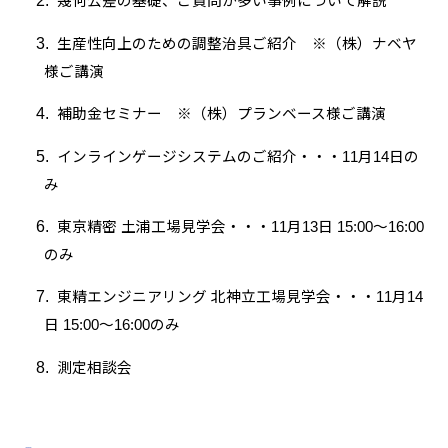
2.
幾何公差の基礎、ご質問が多い事例について解説
3.
生産性向上のための調整治具ご紹介 ※（株）ナベヤ
様ご講演
4.
補助金セミナー ※（株）プランベース様ご講演
5.
インラインゲージシステムのご紹介・・・
11
月
14
日の
み
6.
東京精密 土浦工場見学会・・・
11
月
13
日
15:00
～
16:00
のみ
7.
東精エンジニアリング 北神立工場見学会・・・
11
月
14
日
15:00
～
16:00
のみ
8.
測定相談会