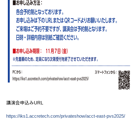
講演会申込み
URL
https://iks1.accretech.com/privateshow/acct-east-pvs2025/